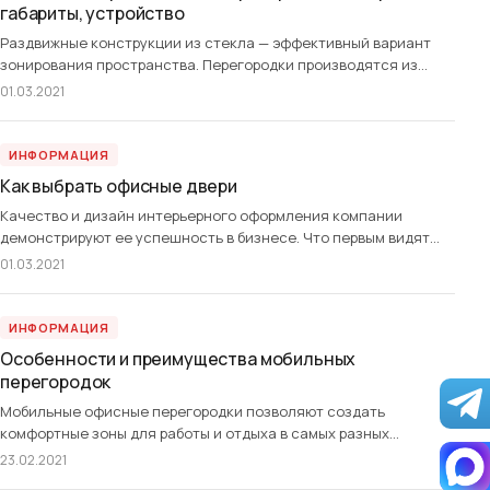
габариты, устройство
Раздвижные конструкции из стекла — эффективный вариант
зонирования пространства. Перегородки производятся из
закаленного либо триплекс стекла толщиной от 8 до 12 мм.
01.03.2021
Фурнитура позволяет полотнам без затруднений двигаться
вдоль проема. Механизм подбирается на основании габаритов
перегородок, количества створок, массы всего изделия. Мы
ИНФОРМАЦИЯ
предлагаем выбор продукции по стоимости и дизайну. Перед
Как выбрать офисные двери
обустройством проема либо деления комнаты […]
Качество и дизайн интерьерного оформления компании
демонстрируют ее успешность в бизнесе. Что первым видят
работники организации и ее посетители? Правильно, офисные
01.03.2021
двери! Поэтому они должны внушать доверие и уважение. При
проектировании офисного пространства требуется выполнить
его в едином стиле, правильно расположить мебель и
ИНФОРМАЦИЯ
организовать комфортные места для сотрудников, создав
Особенности и преимущества мобильных
здоровый микроклимат. Специфику деятельности конкретной
перегородок
организации […]
Мобильные офисные перегородки позволяют создать
комфортные зоны для работы и отдыха в самых разных
помещениях. Легковесные и чаще всего светопрозрачные
23.02.2021
конструкции могут быть выполнены из различных материалов,