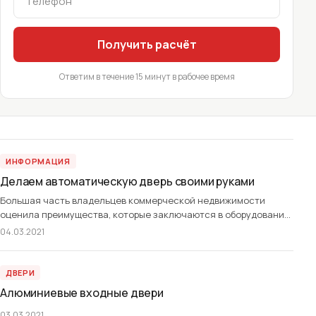
Получить расчёт
Ответим в течение 15 минут в рабочее время
ИНФОРМАЦИЯ
Делаем автоматическую дверь своими руками
Большая часть владельцев коммерческой недвижимости
оценила преимущества, которые заключаются в оборудовании
дверей автоматическими механизмами. За счет их монтажа
04.03.2021
любой желающий может быстро и легко попасть внутрь здания.
С определенным опытом и знаниями возможно легко
установить подобный механизм на дверь. Главное в этом деле
ДВЕРИ
— правильный подбор и сборка конструкции, а также
Алюминиевые входные двери
долговечные и надежные запасные […]
03.03.2021