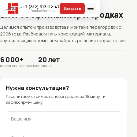
Главная
/
Блог
+7 (812) 313-22-47
info@keyform.ru
Блог об офисных перегородках
Делимся опытом производства и монтажа перегородок с
2006 года. Разбираем типы конструкций, материалы,
звукоизоляцию и помогаем выбрать решение под ваш офис.
6 000+
20 лет
выполненных проектов
практики
Нужна консультация?
Рассчитаем стоимость перегородок за 15 минут и
зафиксируем цену